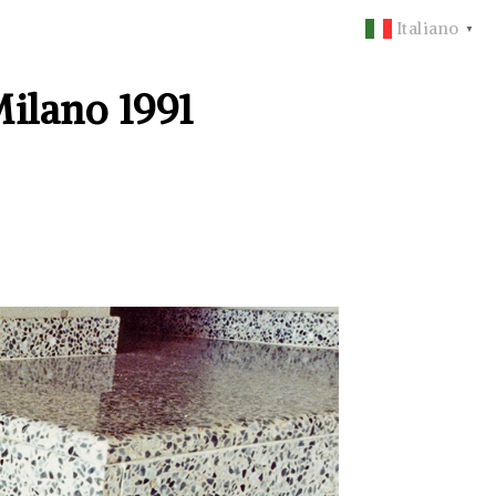
Italiano
▼
ilano 1991