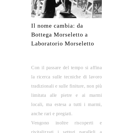
Il nome cambia: da
Bottega Morseletto a
Laboratorio Morseletto
Con il passare del tempo si affina
la ricerca sulle tecniche di lavoro
tradizionali e sulle finiture, non più
limitata alle pietre e ai marmi
locali, ma estesa a tutti i marmi,
anche rari e pregiati.
Vengono inoltre riscoperti e
rivitalizzati i settori paralleli a