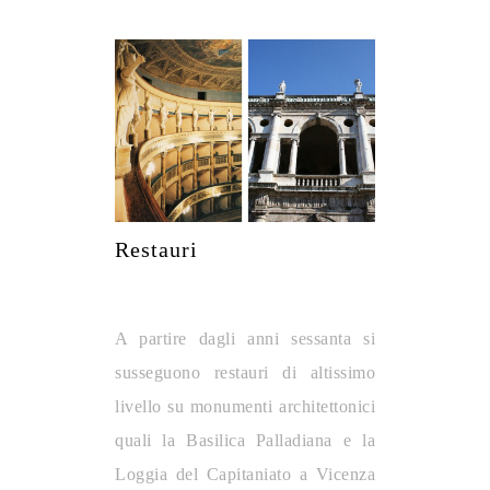
Restauri
A partire dagli anni sessanta si
susseguono restauri di altissimo
livello su monumenti architettonici
quali la Basilica Palladiana e la
Loggia del Capitaniato a Vicenza