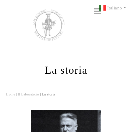
Italiano
▼
La storia
Home
|
Il Laboratorio
|
La storia