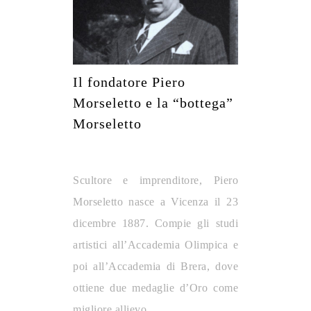
Il fondatore Piero
Morseletto e la “bottega”
Morseletto
Scultore e imprenditore, Piero
Morseletto nasce a Vicenza il 23
dicembre 1887. Compie gli studi
artistici all’Accademia Olimpica e
poi all’Accademia di Brera, dove
ottiene due medaglie d’Oro come
migliore allievo.