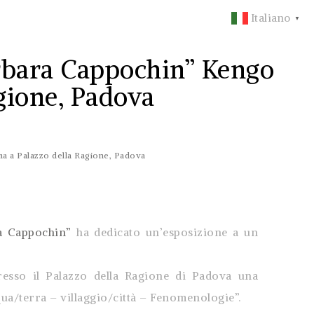
Italiano
▼
arbara Cappochin” Kengo
gione, Padova
a a Palazzo della Ragione, Padova
ra Cappochin”
ha dedicato un’esposizione a un
presso il Palazzo della Ragione di Padova una
cqua/terra – villaggio/città – Fenomenologie”.