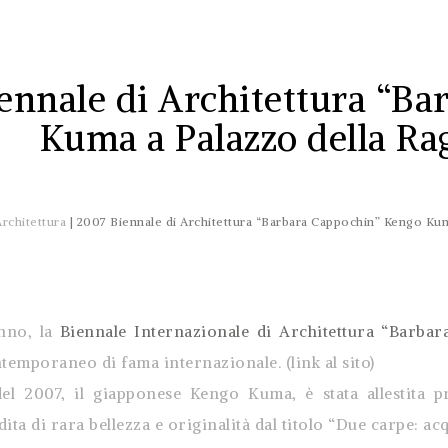
ennale di Architettura “B
Kuma a Palazzo della Ra
Architettura
|
2007 Biennale di Architettura “Barbara Cappochin” Kengo Kum
nno, la
Biennale Internazionale di Architettura “Barba
temporaneo di fama internazionale. (link al sito)
del 2007, il giapponese Kengo Kuma, è stata allestita 
ita di rara bellezza e originalità dal titolo “Due carpe: a